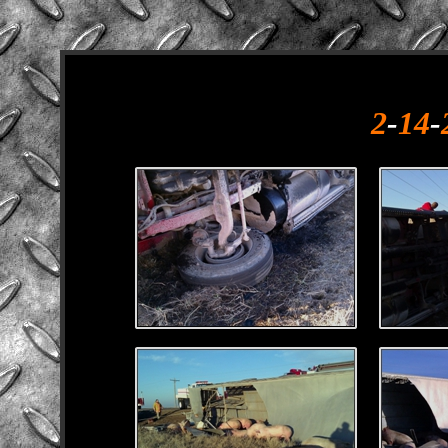
2
-
14
-